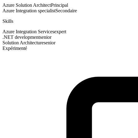
Azure Solution Architect
Principal
Azure Integration specialist
Secondaire
Skills
Azure Integration Services
expert
.NET development
senior
Solution Architecture
senior
Expérimenté