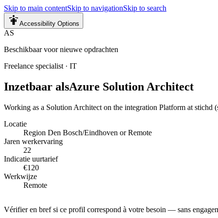
Skip to main content
Skip to navigation
Skip to search
Accessibility Options
AS
Beschikbaar voor nieuwe opdrachten
Freelance specialist
·
IT
Inzetbaar als
Azure Solution Architect
Working as a Solution Architect on the integration Platform at stich
Locatie
Region Den Bosch/Eindhoven or Remote
Jaren werkervaring
22
Indicatie uurtarief
€120
Werkwijze
Remote
Vérifier en bref si ce profil correspond à votre besoin — sans engage