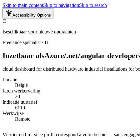
Skip to main content
Skip to navigation
Skip to search
Accessibility Options
C
Beschikbaar voor nieuwe opdrachten
Freelance specialist
·
IT
Inzetbaar als
Azure/.net/angular developer/
cloud dashboard for distributed hardware industrial installations for b
Locatie
België
Jaren werkervaring
20
Indicatie uurtarief
€110
Werkwijze
Remote
Vérifier en bref si ce profil correspond à votre besoin — sans engage