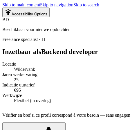
Skip to main content
Skip to navigation
Skip to search
Accessibility Options
BD
Beschikbaar voor nieuwe opdrachten
Freelance specialist
·
IT
Inzetbaar als
Backend developer
Locatie
Wildervank
Jaren werkervaring
25
Indicatie uurtarief
€95
Werkwijze
Flexibel (in overleg)
Vérifier en bref si ce profil correspond à votre besoin — sans engage