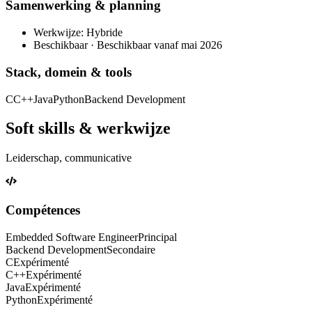
Samenwerking & planning
Werkwijze: Hybride
Beschikbaar · Beschikbaar vanaf mai 2026
Stack, domein & tools
C
C++
Java
Python
Backend Development
Soft skills & werkwijze
Leiderschap, communicative
Compétences
Embedded Software Engineer
Principal
Backend Development
Secondaire
C
Expérimenté
C++
Expérimenté
Java
Expérimenté
Python
Expérimenté