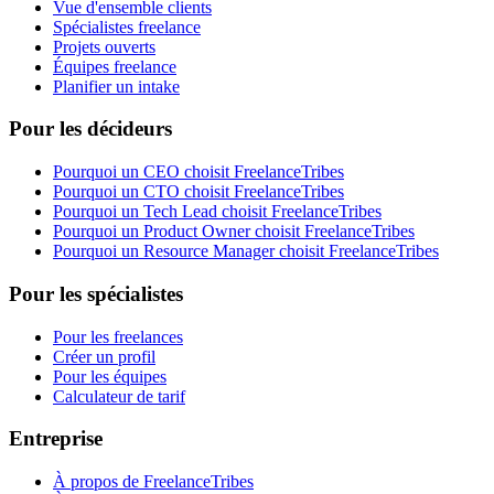
Vue d'ensemble clients
Spécialistes freelance
Projets ouverts
Équipes freelance
Planifier un intake
Pour les décideurs
Pourquoi un CEO choisit FreelanceTribes
Pourquoi un CTO choisit FreelanceTribes
Pourquoi un Tech Lead choisit FreelanceTribes
Pourquoi un Product Owner choisit FreelanceTribes
Pourquoi un Resource Manager choisit FreelanceTribes
Pour les spécialistes
Pour les freelances
Créer un profil
Pour les équipes
Calculateur de tarif
Entreprise
À propos de FreelanceTribes