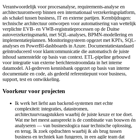
Verantwoordelijk voor procesanalyse, requirements-analyse en
architectuurontwerp binnen een internationaal verzekeringsplatform,
als schakel tussen business, IT en externe partijen. Kernbijdragen:
technische architectuur ontworpen voor automatisering van wettelijk
verplichte EVB- en VWB-registratieprocessen op de Duitse
autoverzekeringsmarkt, met SQL-analyses, BPMN-modellering en
implementatieplannen. Monitoringsysteem opgezet met KPI's, SQL-
analyses en PowerBI-dashboards in Azure. Documentatiestandaard
geïntroduceerd voor klantcommunicatie die automatisch de juiste
inhoud samenstelde op basis van context. ETL-pipeline gebouwd
voor integratie van externe berichtenstroomdata in het interne
datamodel. AI-gedreven kennisbank opgezet op basis van interne
documentatie en code, als gedeeld referentiepunt voor business,
support, test en ontwikkeling.
Voorkeur voor projecten
Ik werk het liefst aan backend-systemen met echte
complexiteit: integraties, datastromen,
architectuurvraagstukken waarbij de juiste keuze er toe doet.
Wat me het meest aanspreekt is de combinatie van bouwen én
analyseren — van businesslogica naar technische oplossing,
en terug. Ik zoek opdrachten waarbij ik als brug tussen
business en techniek kan fungeren, in een agile team dat