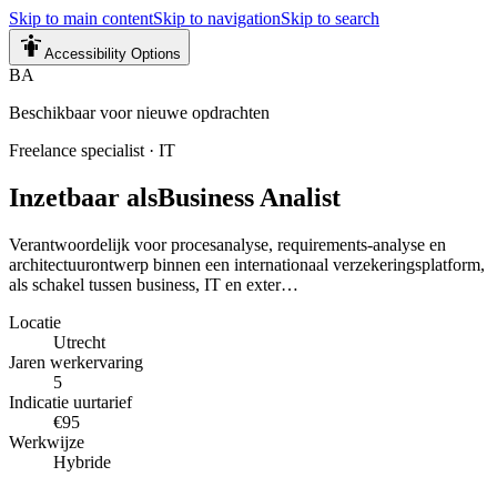
Skip to main content
Skip to navigation
Skip to search
Accessibility Options
BA
Beschikbaar voor nieuwe opdrachten
Freelance specialist
·
IT
Inzetbaar als
Business Analist
Verantwoordelijk voor procesanalyse, requirements-analyse en
architectuurontwerp binnen een internationaal verzekeringsplatform,
als schakel tussen business, IT en exter…
Locatie
Utrecht
Jaren werkervaring
5
Indicatie uurtarief
€95
Werkwijze
Hybride