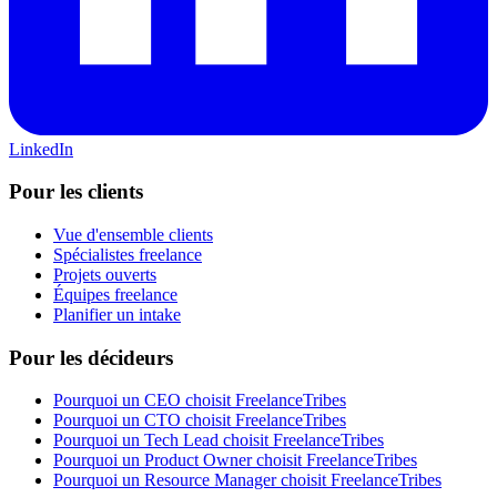
LinkedIn
Pour les clients
Vue d'ensemble clients
Spécialistes freelance
Projets ouverts
Équipes freelance
Planifier un intake
Pour les décideurs
Pourquoi un CEO choisit FreelanceTribes
Pourquoi un CTO choisit FreelanceTribes
Pourquoi un Tech Lead choisit FreelanceTribes
Pourquoi un Product Owner choisit FreelanceTribes
Pourquoi un Resource Manager choisit FreelanceTribes