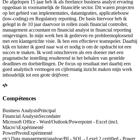
De afgelopen 15 jaar heb ik als freelance business analyst ervaring
opgedaan in voornamelijk de financiële sector. Dit waren projecten
op het gebied van implementaties, datamigraties, applicatiebouw
(low-coding) en Regulatory reporting. De basis hiervoor heb ik
gelegd in de 10 jaar daarvoor in rollen zoals financial controller,
management accountant en financial analyst in financial reporting
omgevingen. In mijn werk ben ik gedreven en probleemoplossend
met een klantgerichte visie. Ik ben een effectieve teamspeler. Daarbij
kijk en luister ik goed naar wat er nodig is om de opdracht tot een
succes te maken. Ik word omschreven als een doener met een
pragmatische instelling resulterend in het behalen van gestelde
deadlines en doelstellingen. De focus op resultaat met daarbij een
goed analytisch vermogen en cijfermatig inzicht maken mijn werk
inhoudelijk tot een grote drijfveer.
Compétences
Business Analysis
Principal
Financial Analysis
Secondaire
Microsoft Office - Word/Outlook/Powerpoint - Excel (incl.
Macro’s
Expérimenté
PowerPivots
Expérimenté
etc) Data management/analyse/BI - SQL - Level 2 certified - Power