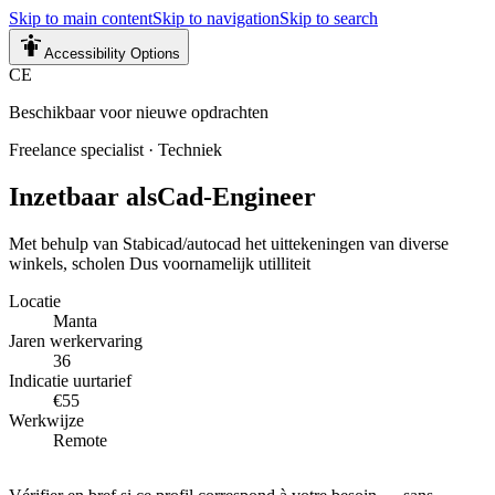
Skip to main content
Skip to navigation
Skip to search
Accessibility Options
CE
Beschikbaar voor nieuwe opdrachten
Freelance specialist
·
Techniek
Inzetbaar als
Cad-Engineer
Met behulp van Stabicad/autocad het uittekeningen van diverse
winkels, scholen Dus voornamelijk utilliteit
Locatie
Manta
Jaren werkervaring
36
Indicatie uurtarief
€55
Werkwijze
Remote