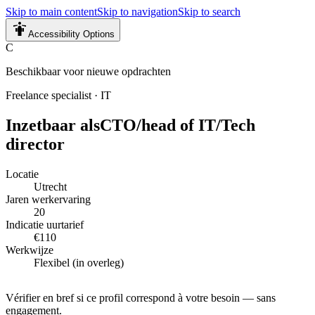
Skip to main content
Skip to navigation
Skip to search
Accessibility Options
C
Beschikbaar voor nieuwe opdrachten
Freelance specialist
·
IT
Inzetbaar als
CTO/head of IT/Tech
director
Locatie
Utrecht
Jaren werkervaring
20
Indicatie uurtarief
€110
Werkwijze
Flexibel (in overleg)
Vérifier en bref si ce profil correspond à votre besoin — sans
engagement.