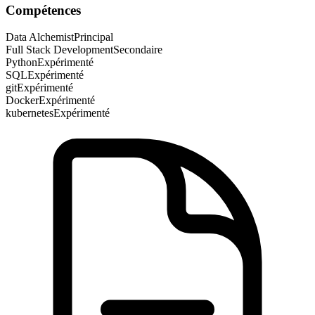
Compétences
Data Alchemist
Principal
Full Stack Development
Secondaire
Python
Expérimenté
SQL
Expérimenté
git
Expérimenté
Docker
Expérimenté
kubernetes
Expérimenté