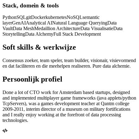
Stack, domein & tools
Python
SQL
git
Docker
kubernetes
NoSQL
semantic
layer
GenAI
Analytical AI
Natural Language Querying
Data
Vault
Data Mesh
Medaillion Architecture
Data Visualisatie
Data
Storytelling
Data Alchemy
Full Stack Development
Soft skills & werkwijze
Consensus zoeker, team speler, team builder, visionair, visievormend
en dat faciliteren en die meehelpen realiseren. Pure data alchemie.
Persoonlijk profiel
Done a lot of CTO work for Amsterdam based startups, designed
and implemented multiplayer game frameworks (java applets/python
TcpServers), was a games development teacher at Qantm college
2009-2011, interim director of a museum on military fortifications
and I really enjoy working at the forefront of data processing
technologies.