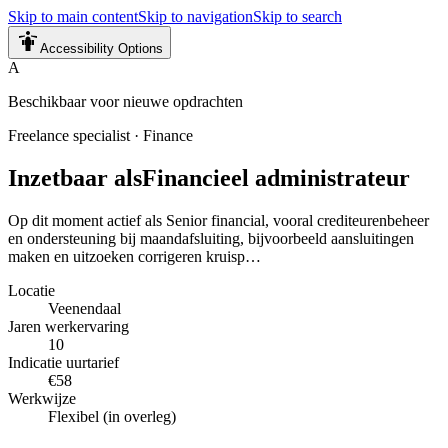
Skip to main content
Skip to navigation
Skip to search
Accessibility Options
A
Beschikbaar voor nieuwe opdrachten
Freelance specialist
·
Finance
Inzetbaar als
Financieel administrateur
Op dit moment actief als Senior financial, vooral crediteurenbeheer
en ondersteuning bij maandafsluiting, bijvoorbeeld aansluitingen
maken en uitzoeken corrigeren kruisp…
Locatie
Veenendaal
Jaren werkervaring
10
Indicatie uurtarief
€58
Werkwijze
Flexibel (in overleg)