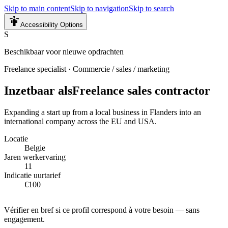
Skip to main content
Skip to navigation
Skip to search
Accessibility Options
S
Beschikbaar voor nieuwe opdrachten
Freelance specialist
·
Commercie / sales / marketing
Inzetbaar als
Freelance sales contractor
Expanding a start up from a local business in Flanders into an
international company across the EU and USA.
Locatie
Belgie
Jaren werkervaring
11
Indicatie uurtarief
€100
Vérifier en bref si ce profil correspond à votre besoin — sans
engagement.