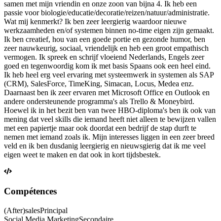
samen met mijn vriendin en onze zoon van bijna 4. Ik heb een
passie voor biologie/educatie/decoratie/reizen/natuur/administratie.
Wat mij kenmerkt? Ik ben zeer leergierig waardoor nieuwe
werkzaamheden en/of systemen binnen no-time eigen zijn gemaakt.
Ik ben creatief, hou van een goede portie en gezonde humor, ben
zeer nauwkeurig, sociaal, vriendelijk en heb een groot empathisch
vermogen. Ik spreek en schrijf vloeiend Nederlands, Engels zeer
goed en tegenwoordig kom ik met basis Spaans ook een heel eind.
Ik heb heel erg veel ervaring met systeemwerk in systemen als SAP
(CRM), SalesForce, TimeKing, Simacan, Locus, Medea enz.
Daarnaast ben ik zeer ervaren met Microsoft Office en Outlook en
andere ondersteunende programma's als Trello & Moneybird.
Hoewel ik in het bezit ben van twee HBO-diploma's ben ik ook van
mening dat veel skills die iemand heeft niet alleen te bewijzen vallen
met een papiertje maar ook doordat een bedrijf de stap durft te
nemen met iemand zoals ik. Mijn interesses liggen in een zeer breed
veld en ik ben dusdanig leergierig en nieuwsgierig dat ik me veel
eigen weet te maken en dat ook in kort tijdsbestek.
Compétences
(After)sales
Principal
Social Media Marketing
Secondaire