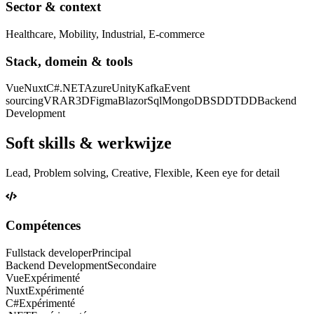
Sector & context
Healthcare, Mobility, Industrial, E-commerce
Stack, domein & tools
Vue
Nuxt
C#
.NET
Azure
Unity
Kafka
Event
sourcing
VR
AR
3D
Figma
Blazor
Sql
MongoDB
SDD
TDD
Backend
Development
Soft skills & werkwijze
Lead, Problem solving, Creative, Flexible, Keen eye for detail
Compétences
Fullstack developer
Principal
Backend Development
Secondaire
Vue
Expérimenté
Nuxt
Expérimenté
C#
Expérimenté