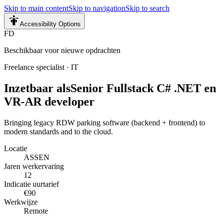
Skip to main content
Skip to navigation
Skip to search
Accessibility Options
FD
Beschikbaar voor nieuwe opdrachten
Freelance specialist
·
IT
Inzetbaar als
Senior Fullstack C# .NET en
VR-AR developer
Bringing legacy RDW parking software (backend + frontend) to
modern standards and to the cloud.
Locatie
ASSEN
Jaren werkervaring
12
Indicatie uurtarief
€90
Werkwijze
Remote