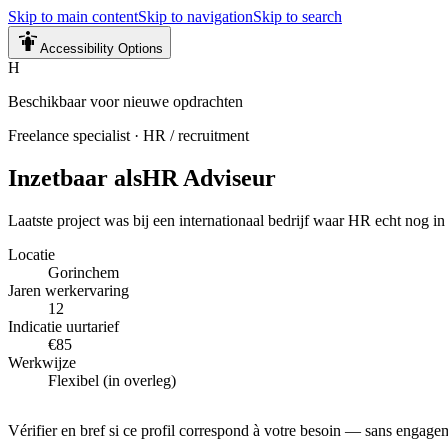
Skip to main content
Skip to navigation
Skip to search
Accessibility Options
H
Beschikbaar voor nieuwe opdrachten
Freelance specialist
·
HR / recruitment
Inzetbaar als
HR Adviseur
Laatste project was bij een internationaal bedrijf waar HR echt nog i
Locatie
Gorinchem
Jaren werkervaring
12
Indicatie uurtarief
€85
Werkwijze
Flexibel (in overleg)
Vérifier en bref si ce profil correspond à votre besoin — sans engage