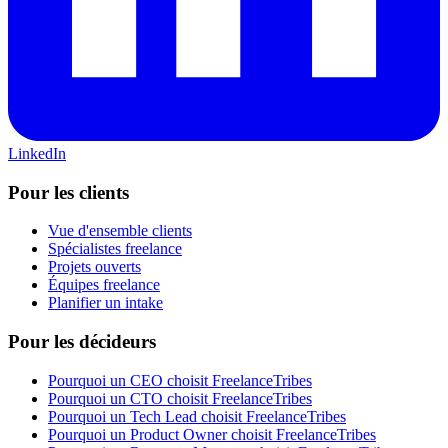
LinkedIn
Pour les clients
Vue d'ensemble clients
Spécialistes freelance
Projets ouverts
Équipes freelance
Planifier un intake
Pour les décideurs
Pourquoi un CEO choisit FreelanceTribes
Pourquoi un CTO choisit FreelanceTribes
Pourquoi un Tech Lead choisit FreelanceTribes
Pourquoi un Product Owner choisit FreelanceTribes