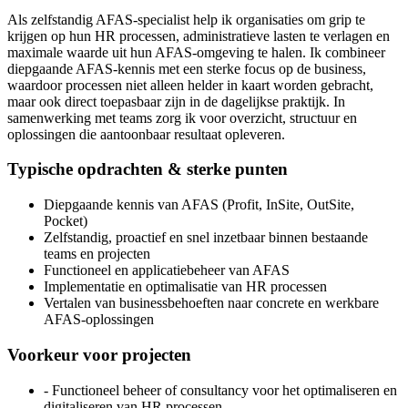
Als zelfstandig AFAS-specialist help ik organisaties om grip te
krijgen op hun HR processen, administratieve lasten te verlagen en
maximale waarde uit hun AFAS-omgeving te halen. Ik combineer
diepgaande AFAS-kennis met een sterke focus op de business,
waardoor processen niet alleen helder in kaart worden gebracht,
maar ook direct toepasbaar zijn in de dagelijkse praktijk. In
samenwerking met teams zorg ik voor overzicht, structuur en
oplossingen die aantoonbaar resultaat opleveren.
Typische opdrachten & sterke punten
Diepgaande kennis van AFAS (Profit, InSite, OutSite,
Pocket)
Zelfstandig, proactief en snel inzetbaar binnen bestaande
teams en projecten
Functioneel en applicatiebeheer van AFAS
Implementatie en optimalisatie van HR processen
Vertalen van businessbehoeften naar concrete en werkbare
AFAS-oplossingen
Voorkeur voor projecten
- Functioneel beheer of consultancy voor het optimaliseren en
digitaliseren van HR processen