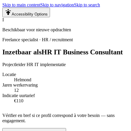
Skip to main content
Skip to navigation
Skip to search
Accessibility Options
I
Beschikbaar voor nieuwe opdrachten
Freelance specialist
·
HR / recruitment
Inzetbaar als
HR IT Business Consultant
Projectleider HR IT implementatie
Locatie
Helmond
Jaren werkervaring
12
Indicatie uurtarief
€110
Vérifier en bref si ce profil correspond à votre besoin — sans
engagement.