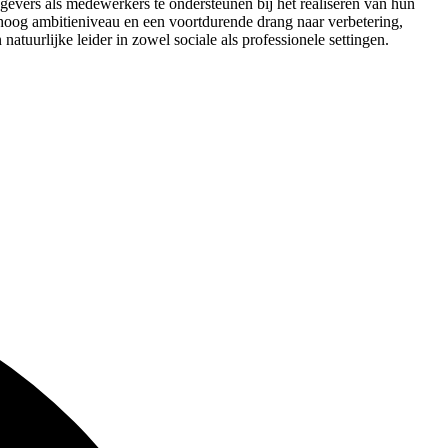
gevers als medewerkers te ondersteunen bij het realiseren van hun
 hoog ambitieniveau en een voortdurende drang naar verbetering,
atuurlijke leider in zowel sociale als professionele settingen.