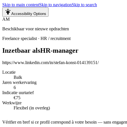
Skip to main content
Skip to navigation
Skip to search
Accessibility Options
AM
Beschikbaar voor nieuwe opdrachten
Freelance specialist
·
HR / recruitment
Inzetbaar als
HR-manager
https://www.linkedin.com/in/stefan-konst-014139151/
Locatie
Balk
Jaren werkervaring
6
Indicatie uurtarief
€75
Werkwijze
Flexibel (in overleg)
Vérifier en bref si ce profil correspond à votre besoin — sans engage