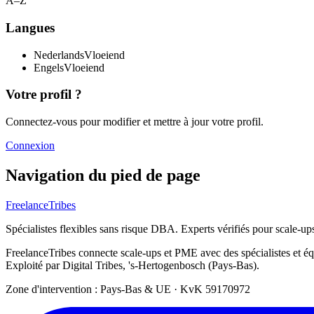
A–Z
Langues
Nederlands
Vloeiend
Engels
Vloeiend
Votre profil ?
Connectez-vous pour modifier et mettre à jour votre profil.
Connexion
Navigation du pied de page
FreelanceTribes
Spécialistes flexibles sans risque DBA. Experts vérifiés pour scale-u
FreelanceTribes connecte scale-ups et PME avec des spécialistes et 
Exploité par Digital Tribes, 's-Hertogenbosch (Pays-Bas).
Zone d'intervention : Pays-Bas & UE
·
KvK 59170972