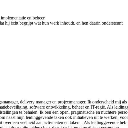
, implementatie en beheer
hij ècht begrijpt wat hun werk inhoudt, en hen daarin ondersteunt
gsmanager, delivery manager en projectmanager. Ik onderscheid mij als
matiebeveiliging, software ontwikkeling, beheer en IT-regie. Als leidi
oelstellingen te behalen. Ik ben een open, pragmatische en nuchtere per
aast mijn leidinggevende taken ook initiatieven uit te werken, voorstu
 over een veelheid aan activiteiten en taken. Als leidinggevende heb i
resultaat door mijn leiderschap, daadkracht, en empathisch vermogen.