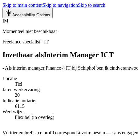
Skip to main content
Skip to navigation
Skip to search
Accessibility Options
IM
Momenteel niet beschikbaar
Freelance specialist
·
IT
Inzetbaar als
Interim Manager ICT
- Als interim manager Finance 4 IT bij Schiphol ben ik eindverantwoo
Locatie
Tiel
Jaren werkervaring
20
Indicatie uurtarief
€115
Werkwijze
Flexibel (in overleg)
Vérifier en bref si ce profil correspond à votre besoin — sans engage