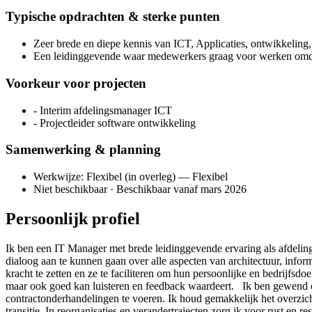
Typische opdrachten & sterke punten
Zeer brede en diepe kennis van ICT, Applicaties, ontwikkeling
Een leidinggevende waar medewerkers graag voor werken omdat 
Voorkeur voor projecten
- Interim afdelingsmanager ICT
- Projectleider software ontwikkeling
Samenwerking & planning
Werkwijze: Flexibel (in overleg) — Flexibel
Niet beschikbaar · Beschikbaar vanaf mars 2026
Persoonlijk profiel
Ik ben een IT Manager met brede leidinggevende ervaring als afdelin
dialoog aan te kunnen gaan over alle aspecten van architectuur, infor
kracht te zetten en ze te faciliteren om hun persoonlijke en bedrijfsd
maar ook goed kan luisteren en feedback waardeert. Ik ben gewend om n
contractonderhandelingen te voeren. Ik houd gemakkelijk het overzicht
transitie. In reorganisaties en verandertrajecten zorg ik voor rust en 