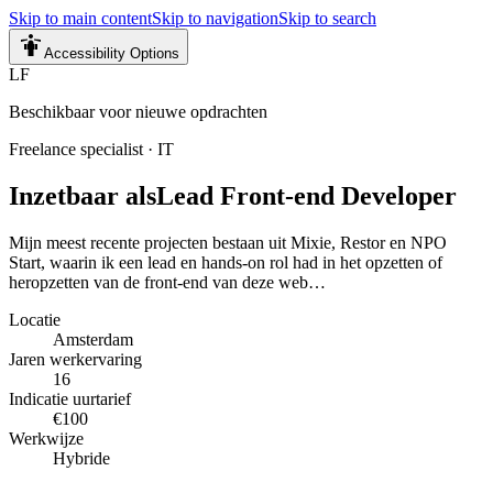
Skip to main content
Skip to navigation
Skip to search
Accessibility Options
LF
Beschikbaar voor nieuwe opdrachten
Freelance specialist
·
IT
Inzetbaar als
Lead Front-end Developer
Mijn meest recente projecten bestaan uit Mixie, Restor en NPO
Start, waarin ik een lead en hands-on rol had in het opzetten of
heropzetten van de front-end van deze web…
Locatie
Amsterdam
Jaren werkervaring
16
Indicatie uurtarief
€100
Werkwijze
Hybride