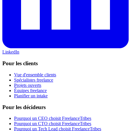
LinkedIn
Pour les clients
Vue d'ensemble clients
Spécialistes freelance
Projets ouverts
Équipes freelance
Planifier un intake
Pour les décideurs
Pourquoi un CEO choisit FreelanceTribes
Pourquoi un CTO choisit FreelanceTribes
Pourquoi un Tech Lead choisit FreelanceTribes