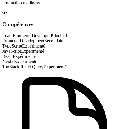
production readiness.
Compétences
Lead Front-end Developer
Principal
Frontend Development
Secondaire
TypeScript
Expérimenté
JavaScript
Expérimenté
React
Expérimenté
Nextjs
Expérimenté
TanStack React Query
Expérimenté