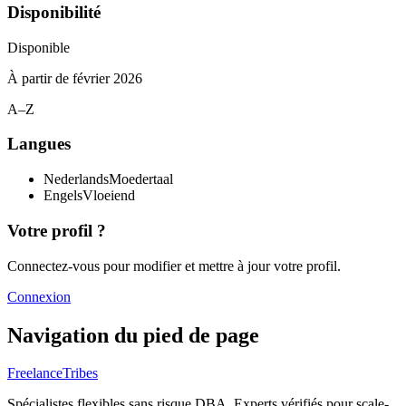
Disponibilité
Disponible
À partir de
février 2026
A–Z
Langues
Nederlands
Moedertaal
Engels
Vloeiend
Votre profil ?
Connectez-vous pour modifier et mettre à jour votre profil.
Connexion
Navigation du pied de page
FreelanceTribes
Spécialistes flexibles sans risque DBA. Experts vérifiés pour scale-