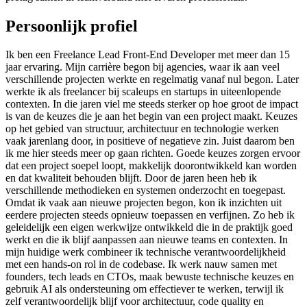
Persoonlijk profiel
Ik ben een Freelance Lead Front-End Developer met meer dan 15
jaar ervaring. Mijn carrière begon bij agencies, waar ik aan veel
verschillende projecten werkte en regelmatig vanaf nul begon. Later
werkte ik als freelancer bij scaleups en startups in uiteenlopende
contexten. In die jaren viel me steeds sterker op hoe groot de impact
is van de keuzes die je aan het begin van een project maakt. Keuzes
op het gebied van structuur, architectuur en technologie werken
vaak jarenlang door, in positieve of negatieve zin. Juist daarom ben
ik me hier steeds meer op gaan richten. Goede keuzes zorgen ervoor
dat een project soepel loopt, makkelijk doorontwikkeld kan worden
en dat kwaliteit behouden blijft. Door de jaren heen heb ik
verschillende methodieken en systemen onderzocht en toegepast.
Omdat ik vaak aan nieuwe projecten begon, kon ik inzichten uit
eerdere projecten steeds opnieuw toepassen en verfijnen. Zo heb ik
geleidelijk een eigen werkwijze ontwikkeld die in de praktijk goed
werkt en die ik blijf aanpassen aan nieuwe teams en contexten. In
mijn huidige werk combineer ik technische verantwoordelijkheid
met een hands-on rol in de codebase. Ik werk nauw samen met
founders, tech leads en CTOs, maak bewuste technische keuzes en
gebruik AI als ondersteuning om effectiever te werken, terwijl ik
zelf verantwoordelijk blijf voor architectuur, code quality en