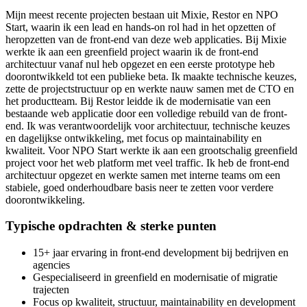
Mijn meest recente projecten bestaan uit Mixie, Restor en NPO
Start, waarin ik een lead en hands-on rol had in het opzetten of
heropzetten van de front-end van deze web applicaties. Bij Mixie
werkte ik aan een greenfield project waarin ik de front-end
architectuur vanaf nul heb opgezet en een eerste prototype heb
doorontwikkeld tot een publieke beta. Ik maakte technische keuzes,
zette de projectstructuur op en werkte nauw samen met de CTO en
het productteam. Bij Restor leidde ik de modernisatie van een
bestaande web applicatie door een volledige rebuild van de front-
end. Ik was verantwoordelijk voor architectuur, technische keuzes
en dagelijkse ontwikkeling, met focus op maintainability en
kwaliteit. Voor NPO Start werkte ik aan een grootschalig greenfield
project voor het web platform met veel traffic. Ik heb de front-end
architectuur opgezet en werkte samen met interne teams om een
stabiele, goed onderhoudbare basis neer te zetten voor verdere
doorontwikkeling.
Typische opdrachten & sterke punten
15+ jaar ervaring in front-end development bij bedrijven en
agencies
Gespecialiseerd in greenfield en modernisatie of migratie
trajecten
Focus op kwaliteit, structuur, maintainability en development