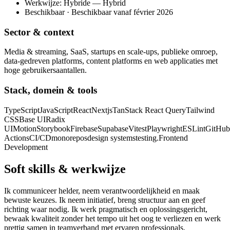
Werkwijze: Hybride — Hybrid
Beschikbaar · Beschikbaar vanaf février 2026
Sector & context
Media & streaming, SaaS, startups en scale-ups, publieke omroep,
data-gedreven platforms, content platforms en web applicaties met
hoge gebruikersaantallen.
Stack, domein & tools
TypeScript
JavaScript
React
Nextjs
TanStack React Query
Tailwind
CSS
Base UI
Radix
UI
Motion
Storybook
Firebase
Supabase
Vitest
Playwright
ESLint
GitHub
Actions
CI/CD
monorepos
design systems
testing.
Frontend
Development
Soft skills & werkwijze
Ik communiceer helder, neem verantwoordelijkheid en maak
bewuste keuzes. Ik neem initiatief, breng structuur aan en geef
richting waar nodig. Ik werk pragmatisch en oplossingsgericht,
bewaak kwaliteit zonder het tempo uit het oog te verliezen en werk
prettig samen in teamverband met ervaren professionals.