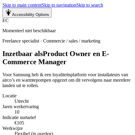
Skip to main content
Skip to navigation
Skip to search
Accessibility Options
EC
Momenteel niet beschikbaar
Freelance specialist
·
Commercie / sales / marketing
Inzetbaar als
Product Owner en E-
Commerce Manager
Voor Samsung heb ik een loyaliteitsplatform voor installateurs van
airco’s en warmtepompen opgezet om dit vervolgens naar meerdere
landen uit te rollen.
Locatie
Utrecht
Jaren werkervaring
10
Indicatie uurtarief
€105
Werkwijze
Flexibel (in overleg)