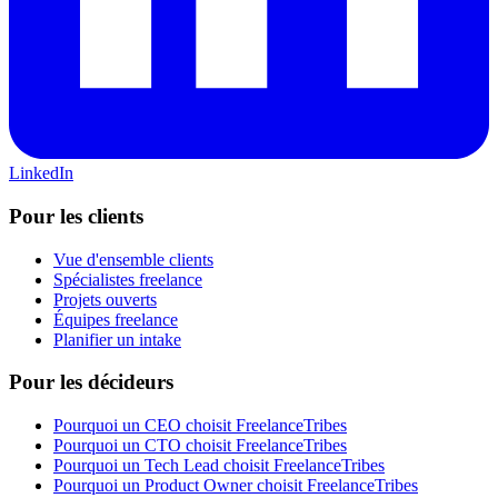
LinkedIn
Pour les clients
Vue d'ensemble clients
Spécialistes freelance
Projets ouverts
Équipes freelance
Planifier un intake
Pour les décideurs
Pourquoi un CEO choisit FreelanceTribes
Pourquoi un CTO choisit FreelanceTribes
Pourquoi un Tech Lead choisit FreelanceTribes
Pourquoi un Product Owner choisit FreelanceTribes