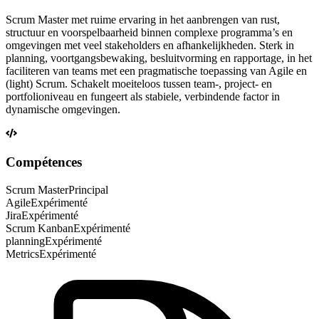
Scrum Master met ruime ervaring in het aanbrengen van rust,
structuur en voorspelbaarheid binnen complexe programma’s en
omgevingen met veel stakeholders en afhankelijkheden. Sterk in
planning, voortgangsbewaking, besluitvorming en rapportage, in het
faciliteren van teams met een pragmatische toepassing van Agile en
(light) Scrum. Schakelt moeiteloos tussen team-, project- en
portfolioniveau en fungeert als stabiele, verbindende factor in
dynamische omgevingen.
Compétences
Scrum Master
Principal
Agile
Expérimenté
Jira
Expérimenté
Scrum Kanban
Expérimenté
planning
Expérimenté
Metrics
Expérimenté