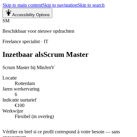
Skip to main content
Skip to navigation
Skip to search
Accessibility Options
SM
Beschikbaar voor nieuwe opdrachten
Freelance specialist
·
IT
Inzetbaar als
Scrum Master
Scrum Master bij MinJenV
Locatie
Rotterdam
Jaren werkervaring
6
Indicatie uurtarief
€100
Werkwijze
Flexibel (in overleg)
Vérifier en bref si ce profil correspond à votre besoin — sans