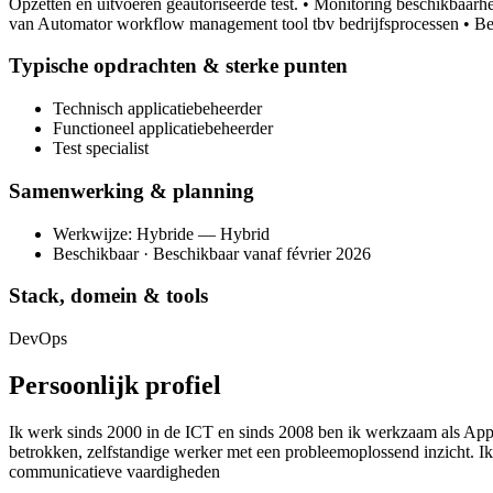
Opzetten en uitvoeren geautoriseerde test. • Monitoring beschikbaa
van Automator workflow management tool tbv bedrijfsprocessen • B
Typische opdrachten & sterke punten
Technisch applicatiebeheerder
Functioneel applicatiebeheerder
Test specialist
Samenwerking & planning
Werkwijze: Hybride — Hybrid
Beschikbaar · Beschikbaar vanaf février 2026
Stack, domein & tools
DevOps
Persoonlijk profiel
Ik werk sinds 2000 in de ICT en sinds 2008 ben ik werkzaam als Appli
betrokken, zelfstandige werker met een probleemoplossend inzicht. Ik
communicatieve vaardigheden