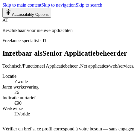
Skip to main content
Skip to navigation
Skip to search
Accessibility Options
AT
Beschikbaar voor nieuwe opdrachten
Freelance specialist
·
IT
Inzetbaar als
Senior Applicatiebeheerder
Technisch/Functioneel Applicatiebeheer .Net applicaties/web/services/
Locatie
Zwolle
Jaren werkervaring
26
Indicatie uurtarief
€90
Werkwijze
Hybride
Vérifier en bref si ce profil correspond à votre besoin — sans engage