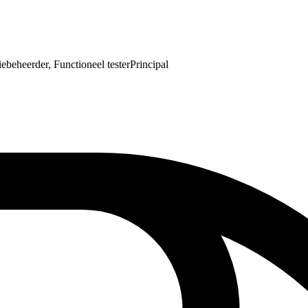
iebeheerder, Functioneel tester
Principal