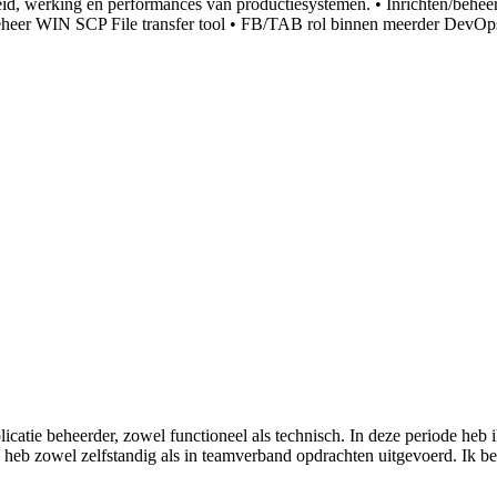
rheid, werking en performances van productiesystemen. • Inrichten/be
eheer WIN SCP File transfer tool • FB/TAB rol binnen meerder DevOp
catie beheerder, zowel functioneel als technisch. In deze periode heb i
 heb zowel zelfstandig als in teamverband opdrachten uitgevoerd. Ik be