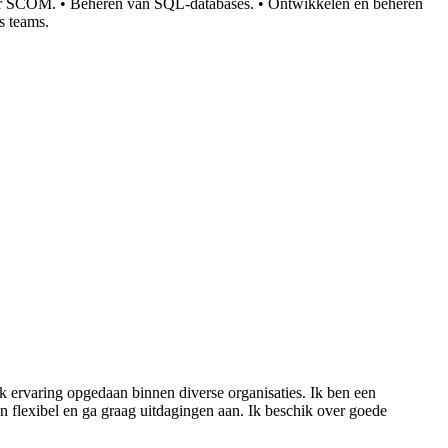
heer SCOM. • Beheren van SQL-databases. • Ontwikkelen en beheren
s teams.
k ervaring opgedaan binnen diverse organisaties. Ik ben een
n flexibel en ga graag uitdagingen aan. Ik beschik over goede