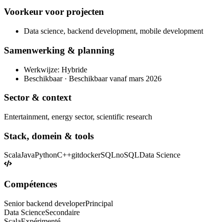
Voorkeur voor projecten
Data science, backend development, mobile development
Samenwerking & planning
Werkwijze: Hybride
Beschikbaar · Beschikbaar vanaf mars 2026
Sector & context
Entertainment, energy sector, scientific research
Stack, domein & tools
Scala
Java
Python
C++
git
docker
SQL
noSQL
Data Science
Compétences
Senior backend developer
Principal
Data Science
Secondaire
Scala
Expérimenté