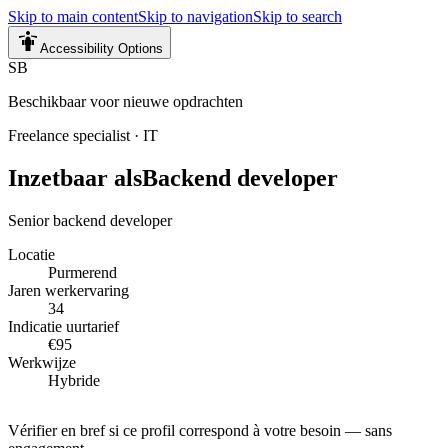
Skip to main content
Skip to navigation
Skip to search
Accessibility Options
SB
Beschikbaar voor nieuwe opdrachten
Freelance specialist
·
IT
Inzetbaar als
Backend developer
Senior backend developer
Locatie
Purmerend
Jaren werkervaring
34
Indicatie uurtarief
€95
Werkwijze
Hybride
Vérifier en bref si ce profil correspond à votre besoin — sans