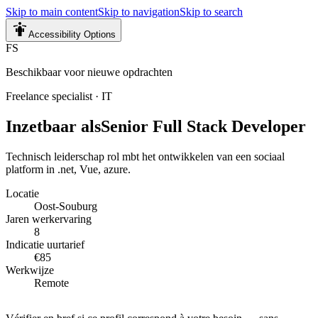
Skip to main content
Skip to navigation
Skip to search
Accessibility Options
FS
Beschikbaar voor nieuwe opdrachten
Freelance specialist
·
IT
Inzetbaar als
Senior Full Stack Developer
Technisch leiderschap rol mbt het ontwikkelen van een sociaal
platform in .net, Vue, azure.
Locatie
Oost-Souburg
Jaren werkervaring
8
Indicatie uurtarief
€85
Werkwijze
Remote