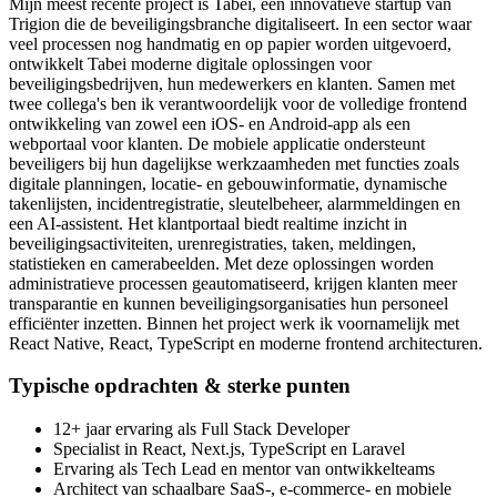
Mijn meest recente project is Tabei, een innovatieve startup van
Trigion die de beveiligingsbranche digitaliseert. In een sector waar
veel processen nog handmatig en op papier worden uitgevoerd,
ontwikkelt Tabei moderne digitale oplossingen voor
beveiligingsbedrijven, hun medewerkers en klanten. Samen met
twee collega's ben ik verantwoordelijk voor de volledige frontend
ontwikkeling van zowel een iOS- en Android-app als een
webportaal voor klanten. De mobiele applicatie ondersteunt
beveiligers bij hun dagelijkse werkzaamheden met functies zoals
digitale planningen, locatie- en gebouwinformatie, dynamische
takenlijsten, incidentregistratie, sleutelbeheer, alarmmeldingen en
een AI-assistent. Het klantportaal biedt realtime inzicht in
beveiligingsactiviteiten, urenregistraties, taken, meldingen,
statistieken en camerabeelden. Met deze oplossingen worden
administratieve processen geautomatiseerd, krijgen klanten meer
transparantie en kunnen beveiligingsorganisaties hun personeel
efficiënter inzetten. Binnen het project werk ik voornamelijk met
React Native, React, TypeScript en moderne frontend architecturen.
Typische opdrachten & sterke punten
12+ jaar ervaring als Full Stack Developer
Specialist in React, Next.js, TypeScript en Laravel
Ervaring als Tech Lead en mentor van ontwikkelteams
Architect van schaalbare SaaS-, e-commerce- en mobiele