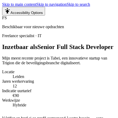
Skip to main content
Skip to navigation
Skip to search
Accessibility Options
FS
Beschikbaar voor nieuwe opdrachten
Freelance specialist
·
IT
Inzetbaar als
Senior Full Stack Developer
Mijn meest recente project is Tabei, een innovatieve startup van
Trigion die de beveiligingsbranche digitaliseert.
Locatie
Leiden
Jaren werkervaring
12
Indicatie uurtarief
€90
Werkwijze
Hybride