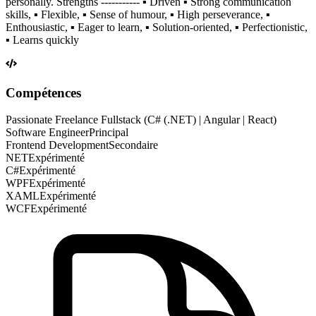
personally. Strengths ----------- ▪️ Driven ▪️ Strong communication
skills, ▪️ Flexible, ▪️ Sense of humour, ▪️ High perseverance, ▪️
Enthousiastic, ▪️ Eager to learn, ▪️ Solution-oriented, ▪️ Perfectionistic,
▪️ Learns quickly
Compétences
Passionate Freelance Fullstack (C# (.NET) | Angular | React)
Software Engineer
Principal
Frontend Development
Secondaire
NET
Expérimenté
C#
Expérimenté
WPF
Expérimenté
XAML
Expérimenté
WCF
Expérimenté