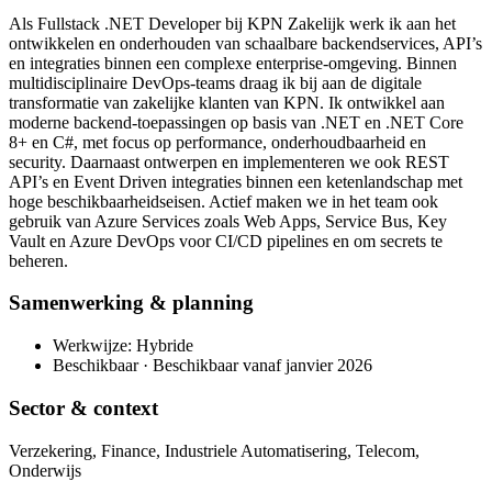
Als Fullstack .NET Developer bij KPN Zakelijk werk ik aan het
ontwikkelen en onderhouden van schaalbare backendservices, API’s
en integraties binnen een complexe enterprise-omgeving. Binnen
multidisciplinaire DevOps-teams draag ik bij aan de digitale
transformatie van zakelijke klanten van KPN. Ik ontwikkel aan
moderne backend-toepassingen op basis van .NET en .NET Core
8+ en C#, met focus op performance, onderhoudbaarheid en
security. Daarnaast ontwerpen en implementeren we ook REST
API’s en Event Driven integraties binnen een ketenlandschap met
hoge beschikbaarheidseisen. Actief maken we in het team ook
gebruik van Azure Services zoals Web Apps, Service Bus, Key
Vault en Azure DevOps voor CI/CD pipelines en om secrets te
beheren.
Samenwerking & planning
Werkwijze: Hybride
Beschikbaar · Beschikbaar vanaf janvier 2026
Sector & context
Verzekering, Finance, Industriele Automatisering, Telecom,
Onderwijs