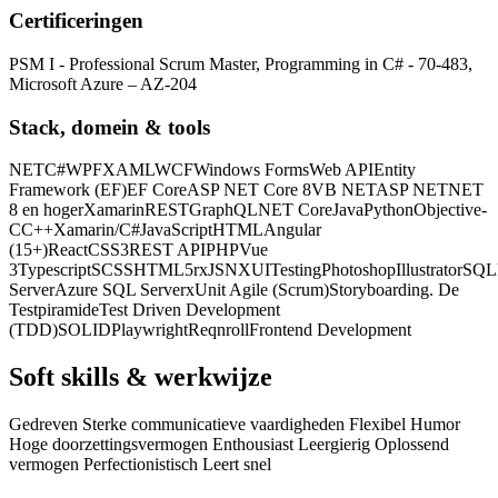
Certificeringen
PSM I - Professional Scrum Master, Programming in C# - 70-483,
Microsoft Azure – AZ-204
Stack, domein & tools
NET
C#
WPF
XAML
WCF
Windows Forms
Web API
Entity
Framework (EF)
EF Core
ASP NET Core 8
VB NET
ASP NET
NET
8 en hoger
Xamarin
REST
GraphQL
NET Core
Java
Python
Objective-
C
C++
Xamarin/C#
JavaScript
HTML
Angular
(15+)
React
CSS3
REST API
PHP
Vue
3
Typescript
SCSS
HTML5
rxJS
NX
UI
Testing
Photoshop
Illustrator
SQL
Server
Azure SQL Server
xUnit Agile (Scrum)
Storyboarding. De
Testpiramide
Test Driven Development
(TDD)
SOLID
Playwright
Reqnroll
Frontend Development
Soft skills & werkwijze
Gedreven Sterke communicatieve vaardigheden Flexibel Humor
Hoge doorzettingsvermogen Enthousiast Leergierig Oplossend
vermogen Perfectionistisch Leert snel