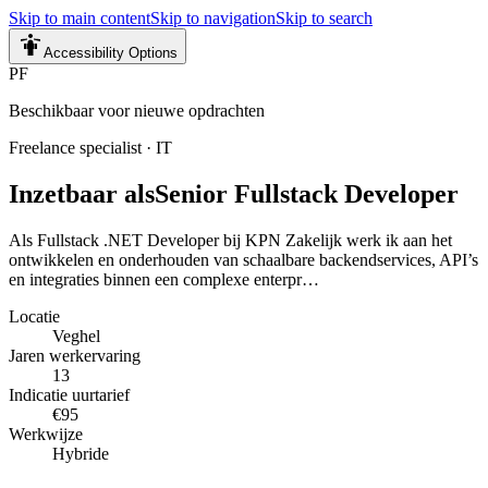
Skip to main content
Skip to navigation
Skip to search
Accessibility Options
PF
Beschikbaar voor nieuwe opdrachten
Freelance specialist
·
IT
Inzetbaar als
Senior Fullstack Developer
Als Fullstack .NET Developer bij KPN Zakelijk werk ik aan het
ontwikkelen en onderhouden van schaalbare backendservices, API’s
en integraties binnen een complexe enterpr…
Locatie
Veghel
Jaren werkervaring
13
Indicatie uurtarief
€95
Werkwijze
Hybride