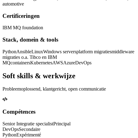
automotive
Certificeringen
IBM MQ foundation
Stack, domein & tools
Python
Ansible
Linux
Windows servers
platform migraties
middleware
migraties o.a. Tibco en IBM
MQ
containers
Kubernetes
AWS
Azure
DevOps
Soft skills & werkwijze
Probleemoplossend, klantgericht, open communicatie
Compétences
Senior Integratie specialist
Principal
DevOps
Secondaire
Python
Expérimenté