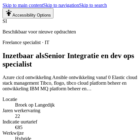
Skip to main content
Skip to navigation
Skip to search
Accessibility Options
SI
Beschikbaar voor nieuwe opdrachten
Freelance specialist
·
IT
Inzetbaar als
Senior Integratie en dev ops
specialist
Azure cicd ontwikkeling Ansible ontwikkeling vanaf 0 Elastic cloud
stack management Tibco, flogo, tibco cloud platform beheer en
ontwikkeling IBM MQ platform beheer en…
Locatie
Broek op Langedijk
Jaren werkervaring
22
Indicatie uurtarief
€85
Werkwijze
Hybride