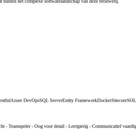
t binnen het complexe softwarelandschap van deze brouwerij.
entful
Azure DevOps
SQL Server
Entity Framework
Docker
Sitecore
SOL
t - Teamspeler - Oog voor detail - Leergierig - Communicatief vaardig 