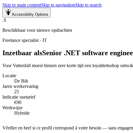
Skip to main content
Skip to navigation
Skip to search
Accessibility Options
.S
Beschikbaar voor nieuwe opdrachten
Freelance specialist
·
IT
Inzetbaar als
Senior .NET software engineer
Voor Vattenfall moest binnen zeer korte tijd een loyaliteitsshop ont
Locatie
De Bilt
Jaren werkervaring
25
Indicatie uurtarief
€90
Werkwijze
Hybride
Vérifier en bref si ce profil correspond à votre besoin — sans engage