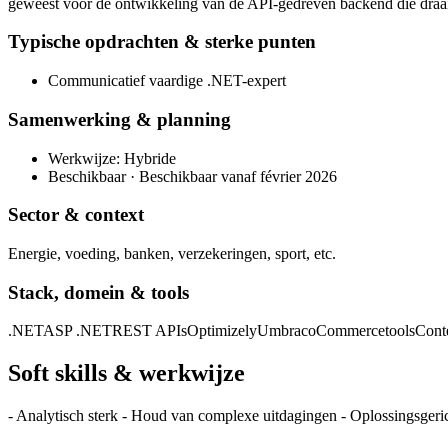
geweest voor de ontwikkeling van de API-gedreven backend die draai
Typische opdrachten & sterke punten
Communicatief vaardige .NET-expert
Samenwerking & planning
Werkwijze: Hybride
Beschikbaar · Beschikbaar vanaf février 2026
Sector & context
Energie, voeding, banken, verzekeringen, sport, etc.
Stack, domein & tools
.NET
ASP .NET
REST APIs
Optimizely
Umbraco
Commercetools
Cont
Soft skills & werkwijze
- Analytisch sterk - Houd van complexe uitdagingen - Oplossingsgerich