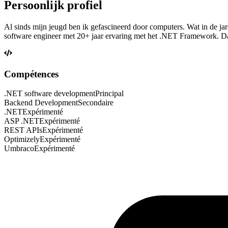
Persoonlijk profiel
Al sinds mijn jeugd ben ik gefascineerd door computers. Wat in de ja
software engineer met 20+ jaar ervaring met het .NET Framework. Daa
Compétences
.NET software development
Principal
Backend Development
Secondaire
.NET
Expérimenté
ASP .NET
Expérimenté
REST APIs
Expérimenté
Optimizely
Expérimenté
Umbraco
Expérimenté