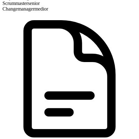
Scrummaster
senior
Changemanager
medior