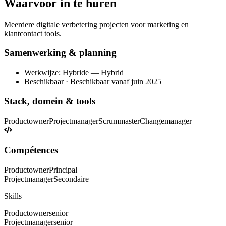
Waarvoor in te huren
Meerdere digitale verbetering projecten voor marketing en
klantcontact tools.
Samenwerking & planning
Werkwijze: Hybride — Hybrid
Beschikbaar · Beschikbaar vanaf juin 2025
Stack, domein & tools
Productowner
Projectmanager
Scrummaster
Changemanager
Compétences
Productowner
Principal
Projectmanager
Secondaire
Skills
Productowner
senior
Projectmanager
senior