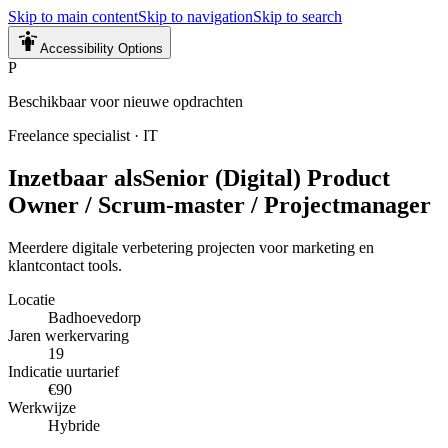
Skip to main content
Skip to navigation
Skip to search
Accessibility Options
P
Beschikbaar voor nieuwe opdrachten
Freelance specialist
·
IT
Inzetbaar als
Senior (Digital) Product
Owner / Scrum-master / Projectmanager
Meerdere digitale verbetering projecten voor marketing en
klantcontact tools.
Locatie
Badhoevedorp
Jaren werkervaring
19
Indicatie uurtarief
€90
Werkwijze
Hybride