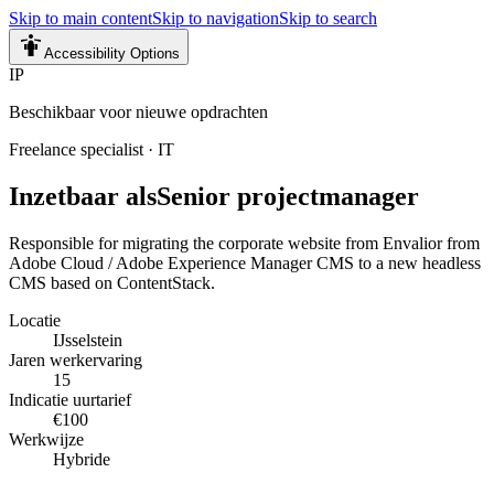
Skip to main content
Skip to navigation
Skip to search
Accessibility Options
IP
Beschikbaar voor nieuwe opdrachten
Freelance specialist
·
IT
Inzetbaar als
Senior projectmanager
Responsible for migrating the corporate website from Envalior from
Adobe Cloud / Adobe Experience Manager CMS to a new headless
CMS based on ContentStack.
Locatie
IJsselstein
Jaren werkervaring
15
Indicatie uurtarief
€100
Werkwijze
Hybride