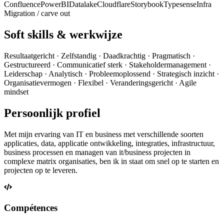
Confluence
PowerBI
Datalake
Cloudflare
Storybook
Typesense
Infra
Migration / carve out
Soft skills & werkwijze
Resultaatgericht · Zelfstandig · Daadkrachtig · Pragmatisch ·
Gestructureerd · Communicatief sterk · Stakeholdermanagement ·
Leiderschap · Analytisch · Probleemoplossend · Strategisch inzicht ·
Organisatievermogen · Flexibel · Veranderingsgericht · Agile
mindset
Persoonlijk profiel
Met mijn ervaring van IT en business met verschillende soorten
applicaties, data, applicatie ontwikkeling, integraties, infrastructuur,
business processen en managen van it/business projecten in
complexe matrix organisaties, ben ik in staat om snel op te starten en
projecten op te leveren.
Compétences