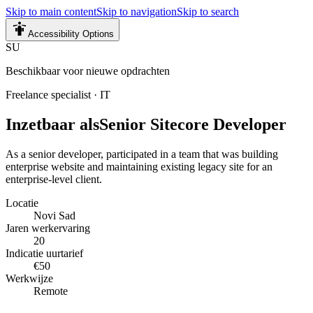
Skip to main content
Skip to navigation
Skip to search
Accessibility Options
SU
Beschikbaar voor nieuwe opdrachten
Freelance specialist
·
IT
Inzetbaar als
Senior Sitecore Developer
As a senior developer, participated in a team that was building
enterprise website and maintaining existing legacy site for an
enterprise-level client.
Locatie
Novi Sad
Jaren werkervaring
20
Indicatie uurtarief
€50
Werkwijze
Remote