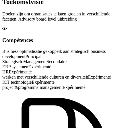
Toekomstvisie
Doelen zijn om organisaties te laten groeien in verschillende
facetten. Advisory board level uitbreiding
Compétences
Business optimalisatie gekoppelk aan strategisch business
development
Principal
Strategisch Management
Secondaire
ERP systemen
Expérimenté
HR
Expérimenté
werken met verschillende culturen en diversiteit
Expérimenté
ICT technologie
Expérimenté
project&programma management
Expérimenté