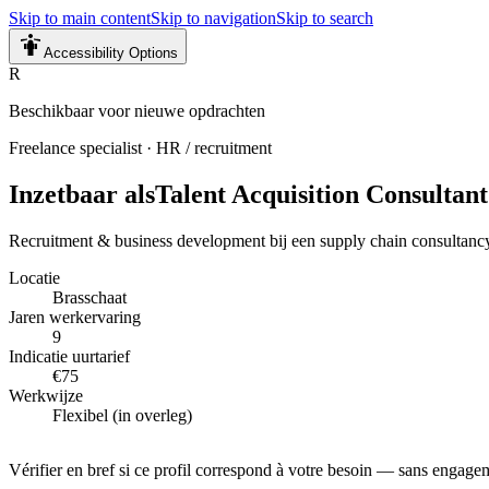
Skip to main content
Skip to navigation
Skip to search
Accessibility Options
R
Beschikbaar voor nieuwe opdrachten
Freelance specialist
·
HR / recruitment
Inzetbaar als
Talent Acquisition Consultant
Recruitment & business development bij een supply chain consultanc
Locatie
Brasschaat
Jaren werkervaring
9
Indicatie uurtarief
€75
Werkwijze
Flexibel (in overleg)
Vérifier en bref si ce profil correspond à votre besoin — sans engage