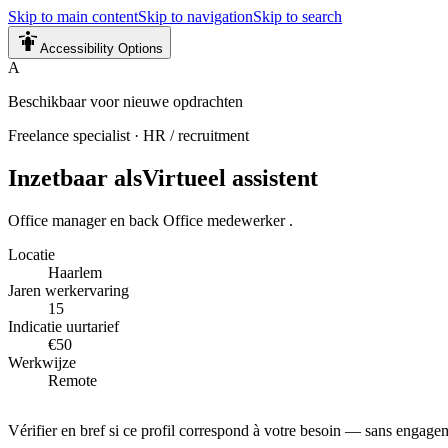
Skip to main content
Skip to navigation
Skip to search
Accessibility Options
A
Beschikbaar voor nieuwe opdrachten
Freelance specialist
·
HR / recruitment
Inzetbaar als
Virtueel assistent
Office manager en back Office medewerker .
Locatie
Haarlem
Jaren werkervaring
15
Indicatie uurtarief
€50
Werkwijze
Remote
Vérifier en bref si ce profil correspond à votre besoin — sans engage