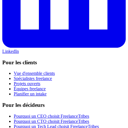
LinkedIn
Pour les clients
Vue d'ensemble clients
Spécialistes freelance
Projets ouverts
Équipes freelance
Planifier un intake
Pour les décideurs
Pourquoi un CEO choisit FreelanceTribes
Pourquoi un CTO choisit FreelanceTribes
Pourquoi un Tech Lead choisit FreelanceTribes