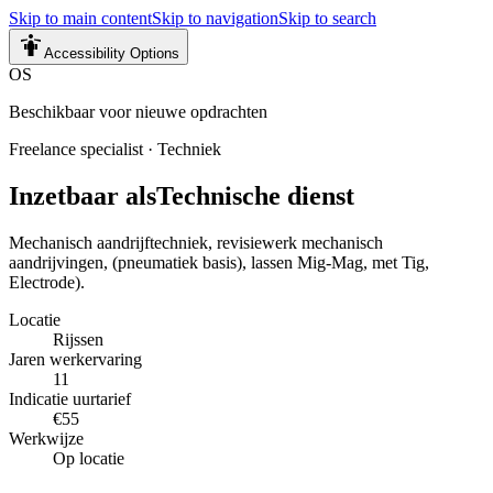
Skip to main content
Skip to navigation
Skip to search
Accessibility Options
OS
Beschikbaar voor nieuwe opdrachten
Freelance specialist
·
Techniek
Inzetbaar als
Technische dienst
Mechanisch aandrijftechniek, revisiewerk mechanisch
aandrijvingen, (pneumatiek basis), lassen Mig-Mag, met Tig,
Electrode).
Locatie
Rijssen
Jaren werkervaring
11
Indicatie uurtarief
€55
Werkwijze
Op locatie