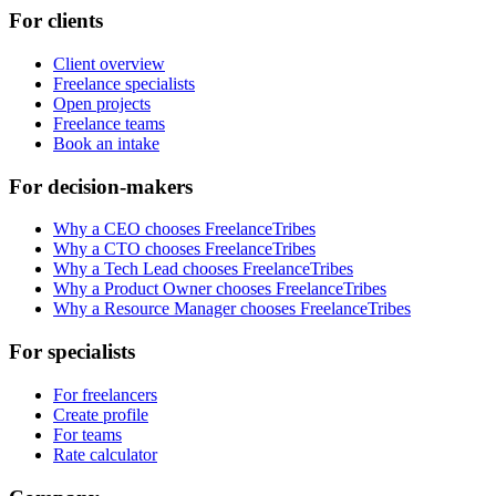
For clients
Client overview
Freelance specialists
Open projects
Freelance teams
Book an intake
For decision-makers
Why a CEO chooses FreelanceTribes
Why a CTO chooses FreelanceTribes
Why a Tech Lead chooses FreelanceTribes
Why a Product Owner chooses FreelanceTribes
Why a Resource Manager chooses FreelanceTribes
For specialists
For freelancers
Create profile
For teams
Rate calculator