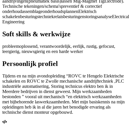
aandrijvingen
(pneumatiek basis)
lassen Mig-Mag
met Tig
Electrode).
Technische tekeningen/schema's
preventief & correctief
onderhoud
assemblage
onderhoudsplannen
Elektrisch
schakelen
besturingstechniek
relaisbesturingen
storingsanalyse
Electrical
Engineering
Soft skills & werkwijze
probleemoplossend, verantwoordelijk, eerlijk, rustig, gefocust,
leergierig, nieuwsgierig en een harde werker
Persoonlijk profiel
Tijdens en na mijn avondopleiding “ROVC te Hengelo Elektrische
schakelen en ROVC te Zwolle mechanische aandrijftechniek ,PLC
industriële automatisering, Storing technicus elektro ben ik in
Meerdere bedrijven in dienst geweest. Mijn werkzaamheden
bestonden ” vooral uit mechanisch “en elektrisch werkzaamheden
met bijbehorende laswerkzaamheden. Met mijn basiskennis na mijn
opleidingen heb ik in al die jaren het benodigde ervaring als
technische dienst monteur opgebouwd.