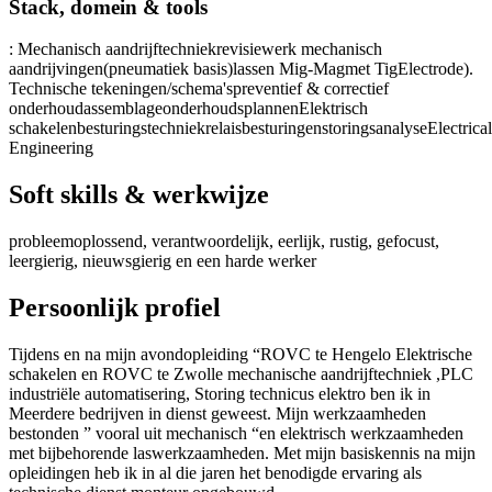
Stack, domein & tools
: Mechanisch aandrijftechniek
revisiewerk mechanisch
aandrijvingen
(pneumatiek basis)
lassen Mig-Mag
met Tig
Electrode).
Technische tekeningen/schema's
preventief & correctief
onderhoud
assemblage
onderhoudsplannen
Elektrisch
schakelen
besturingstechniek
relaisbesturingen
storingsanalyse
Electrical
Engineering
Soft skills & werkwijze
probleemoplossend, verantwoordelijk, eerlijk, rustig, gefocust,
leergierig, nieuwsgierig en een harde werker
Persoonlijk profiel
Tijdens en na mijn avondopleiding “ROVC te Hengelo Elektrische
schakelen en ROVC te Zwolle mechanische aandrijftechniek ,PLC
industriële automatisering, Storing technicus elektro ben ik in
Meerdere bedrijven in dienst geweest. Mijn werkzaamheden
bestonden ” vooral uit mechanisch “en elektrisch werkzaamheden
met bijbehorende laswerkzaamheden. Met mijn basiskennis na mijn
opleidingen heb ik in al die jaren het benodigde ervaring als