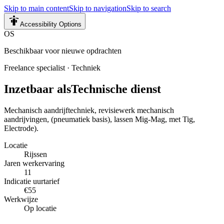
Skip to main content
Skip to navigation
Skip to search
Accessibility Options
OS
Beschikbaar voor nieuwe opdrachten
Freelance specialist
·
Techniek
Inzetbaar als
Technische dienst
Mechanisch aandrijftechniek, revisiewerk mechanisch
aandrijvingen, (pneumatiek basis), lassen Mig-Mag, met Tig,
Electrode).
Locatie
Rijssen
Jaren werkervaring
11
Indicatie uurtarief
€55
Werkwijze
Op locatie