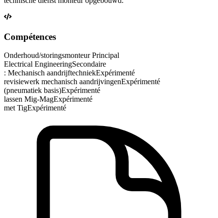
technische dienst monteur opgebouwd.
Compétences
Onderhoud/storingsmonteur
Principal
Electrical Engineering
Secondaire
: Mechanisch aandrijftechniek
Expérimenté
revisiewerk mechanisch aandrijvingen
Expérimenté
(pneumatiek basis)
Expérimenté
lassen Mig-Mag
Expérimenté
met Tig
Expérimenté