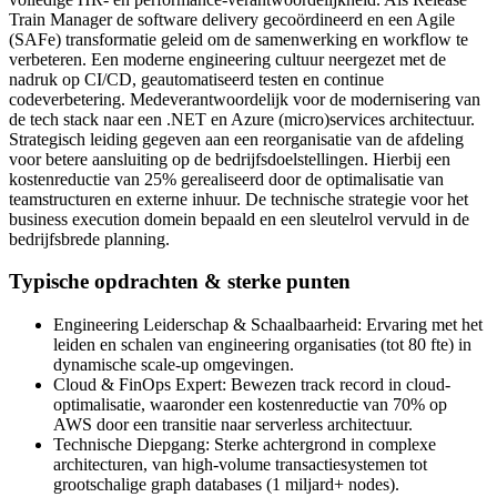
Train Manager de software delivery gecoördineerd en een Agile
(SAFe) transformatie geleid om de samenwerking en workflow te
verbeteren. Een moderne engineering cultuur neergezet met de
nadruk op CI/CD, geautomatiseerd testen en continue
codeverbetering. Medeverantwoordelijk voor de modernisering van
de tech stack naar een .NET en Azure (micro)services architectuur.
Strategisch leiding gegeven aan een reorganisatie van de afdeling
voor betere aansluiting op de bedrijfsdoelstellingen. Hierbij een
kostenreductie van 25% gerealiseerd door de optimalisatie van
teamstructuren en externe inhuur. De technische strategie voor het
business execution domein bepaald en een sleutelrol vervuld in de
bedrijfsbrede planning.
Typische opdrachten & sterke punten
Engineering Leiderschap & Schaalbaarheid: Ervaring met het
leiden en schalen van engineering organisaties (tot 80 fte) in
dynamische scale-up omgevingen.
Cloud & FinOps Expert: Bewezen track record in cloud-
optimalisatie, waaronder een kostenreductie van 70% op
AWS door een transitie naar serverless architectuur.
Technische Diepgang: Sterke achtergrond in complexe
architecturen, van high-volume transactiesystemen tot
grootschalige graph databases (1 miljard+ nodes).