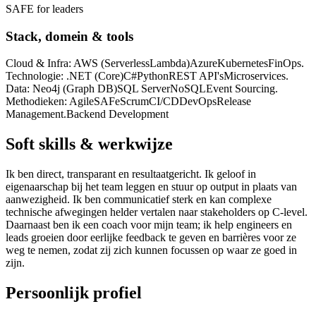
SAFE for leaders
Stack, domein & tools
Cloud & Infra: AWS (Serverless
Lambda)
Azure
Kubernetes
FinOps.
Technologie: .NET (Core)
C#
Python
REST API's
Microservices.
Data: Neo4j (Graph DB)
SQL Server
NoSQL
Event Sourcing.
Methodieken: Agile
SAFe
Scrum
CI/CD
DevOps
Release
Management.
Backend Development
Soft skills & werkwijze
Ik ben direct, transparant en resultaatgericht. Ik geloof in
eigenaarschap bij het team leggen en stuur op output in plaats van
aanwezigheid. Ik ben communicatief sterk en kan complexe
technische afwegingen helder vertalen naar stakeholders op C-level.
Daarnaast ben ik een coach voor mijn team; ik help engineers en
leads groeien door eerlijke feedback te geven en barrières voor ze
weg te nemen, zodat zij zich kunnen focussen op waar ze goed in
zijn.
Persoonlijk profiel