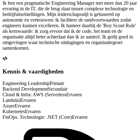
Ik ben een pragmatische Engineering Manager met meer dan 20 jaar
ervaring in de IT, die de brug slaat tussen complexe technologie en
bedrijfsdoelstellingen. Mijn leiderschapsstijl is gebaseerd op
autonomie en vertrouwen: ik faciliteer de randvoorwaarden zodat
engineers kunnen excelleren. Ik hanteer daarbij de 'Boy Scout Rule'
als kernwaarde: ik zorg ervoor dat ik de code, het team en de
organisatie altijd beter achterlaat dan ik ze aantrof. Ik gedij goed in
omgevingen waar technische uitdagingen en organisatiegroei
samenkomen.
Kennis & vaardigheden
Engineering Leadership
Primair
Backend Development
Secundair
Cloud & Infra: AWS (Serverless
Ervaren
Lambda)
Ervaren
Azure
Ervaren
Kubernetes
Ervaren
FinOps. Technologie: .NET (Core)
Ervaren