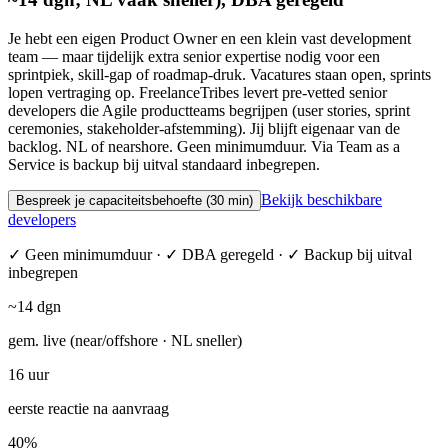
Je hebt een eigen Product Owner en een klein vast development
team — maar tijdelijk extra senior expertise nodig voor een
sprintpiek, skill-gap of roadmap-druk. Vacatures staan open, sprints
lopen vertraging op. FreelanceTribes levert pre-vetted senior
developers die Agile productteams begrijpen (user stories, sprint
ceremonies, stakeholder-afstemming). Jij blijft eigenaar van de
backlog. NL of nearshore. Geen minimumduur. Via Team as a
Service is backup bij uitval standaard inbegrepen.
Bekijk beschikbare
Bespreek je capaciteitsbehoefte (30 min)
developers
✓ Geen minimumduur · ✓ DBA geregeld · ✓ Backup bij uitval
inbegrepen
~14 dgn
gem. live (near/offshore · NL sneller)
16 uur
eerste reactie na aanvraag
40%