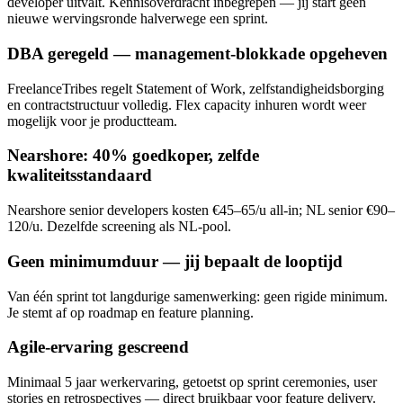
developer uitvalt. Kennisoverdracht inbegrepen — jij start geen
nieuwe wervingsronde halverwege een sprint.
DBA geregeld — management-blokkade opgeheven
FreelanceTribes regelt Statement of Work, zelfstandigheidsborging
en contractstructuur volledig. Flex capacity inhuren wordt weer
mogelijk voor je productteam.
Nearshore: 40% goedkoper, zelfde
kwaliteitsstandaard
Nearshore senior developers kosten €45–65/u all-in; NL senior €90–
120/u. Dezelfde screening als NL-pool.
Geen minimumduur — jij bepaalt de looptijd
Van één sprint tot langdurige samenwerking: geen rigide minimum.
Je stemt af op roadmap en feature planning.
Agile-ervaring gescreend
Minimaal 5 jaar werkervaring, getoetst op sprint ceremonies, user
stories en retrospectives — direct bruikbaar voor feature delivery.