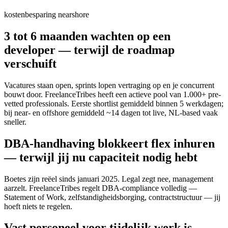
kostenbesparing nearshore
3 tot 6 maanden wachten op een
developer — terwijl de roadmap
verschuift
Vacatures staan open, sprints lopen vertraging op en je concurrent
bouwt door. FreelanceTribes heeft een actieve pool van 1.000+ pre-
vetted professionals. Eerste shortlist gemiddeld binnen 5 werkdagen;
bij near- en offshore gemiddeld ~14 dagen tot live, NL-based vaak
sneller.
DBA-handhaving blokkeert flex inhuren
— terwijl jij nu capaciteit nodig hebt
Boetes zijn reëel sinds januari 2025. Legal zegt nee, management
aarzelt. FreelanceTribes regelt DBA-compliance volledig —
Statement of Work, zelfstandigheidsborging, contractstructuur — jij
hoeft niets te regelen.
Vast personeel voor tijdelijk werk is