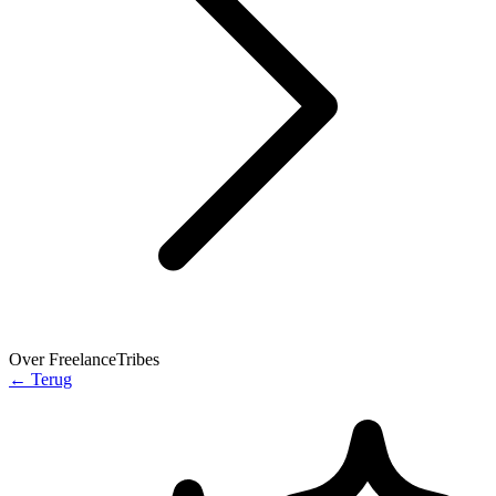
Over FreelanceTribes
←
Terug