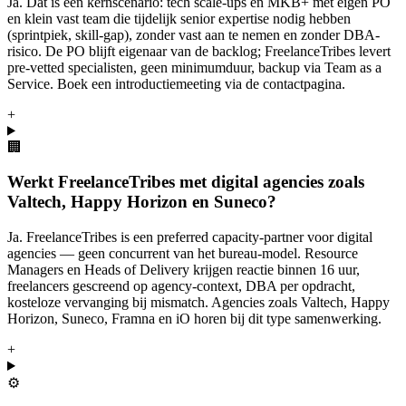
Ja. Dat is een kernscenario: tech scale-ups en MKB+ met eigen PO
en klein vast team die tijdelijk senior expertise nodig hebben
(sprintpiek, skill-gap), zonder vast aan te nemen en zonder DBA-
risico. De PO blijft eigenaar van de backlog; FreelanceTribes levert
pre-vetted specialisten, geen minimumduur, backup via Team as a
Service. Boek een introductiemeeting via de contactpagina.
+
🏢
Werkt FreelanceTribes met digital agencies zoals
Valtech, Happy Horizon en Suneco?
Ja. FreelanceTribes is een preferred capacity-partner voor digital
agencies — geen concurrent van het bureau-model. Resource
Managers en Heads of Delivery krijgen reactie binnen 16 uur,
freelancers gescreend op agency-context, DBA per opdracht,
kosteloze vervanging bij mismatch. Agencies zoals Valtech, Happy
Horizon, Suneco, Framna en iO horen bij dit type samenwerking.
+
⚙️