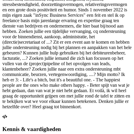
stressbestendigheid, doorzettingsvermogen, relativeringsvermogen
en een grote dosis positiviteit en humor. Sinds 1 november 2022 is
mijn eigen zaak "inSync Business Services" een feit en stel ik op
freelance basis mijn jarenlange ervaring en expertise graag ten
dienste van bedrijven en ondernemers, die hier baat bij/nood aan
hebben. Zoeken jullie een tijdelijke vervanging, cq ondersteuning
voor de binnendienst, aankoop, administratie, het
(directie)secretariaat of ...? Zit er een event aan te komen en hebben
jullie ondersteuning nodig bij het plannen en aanpakken van het hele
gebeuren? Kunnen jullie hulp gebruiken bij het debiteurenbeheer,
facturatie, ...? Zoeken jullie iemand die zich kan focussen op het
vullen van de (project)pipeline of het opvolgen van leads,
klantenbeheer? Zoeken jullie naar een extra ondersteuning mbt
communicatie, beurzen, vertegenwoordiging, ....? Mijn motto? Ik
heb er 3: - Life's a bitch, but it's a beautiful one. - The happiest
people are the ones who make others happy. - Beter spijt van wat je
hebt gedaan, dan van wat je niet hebt gedaan. Et voilà, ik wil heel
graag de opportuniteit grijpen om met jullie rond de tafel te zitten en
te bekijken wat we voor elkaar kunnen betekenen. Denken jullie er
hetzelfde over? Heel graag tot binnenkort.
Kennis & vaardigheden