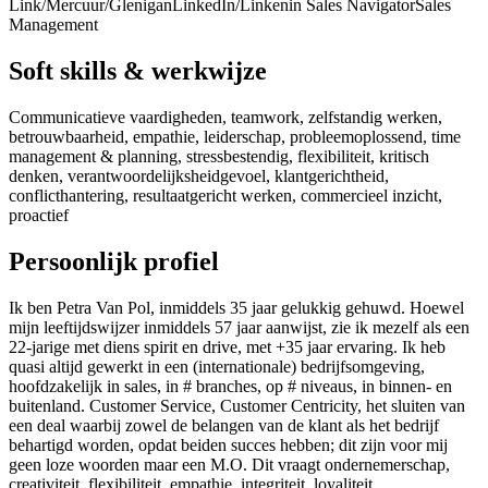
Link/Mercuur/Glenigan
LinkedIn/Linkenin Sales Navigator
Sales
Management
Soft skills & werkwijze
Communicatieve vaardigheden, teamwork, zelfstandig werken,
betrouwbaarheid, empathie, leiderschap, probleemoplossend, time
management & planning, stressbestendig, flexibiliteit, kritisch
denken, verantwoordelijksheidgevoel, klantgerichtheid,
conflicthantering, resultaatgericht werken, commercieel inzicht,
proactief
Persoonlijk profiel
Ik ben Petra Van Pol, inmiddels 35 jaar gelukkig gehuwd. Hoewel
mijn leeftijdswijzer inmiddels 57 jaar aanwijst, zie ik mezelf als een
22-jarige met diens spirit en drive, met +35 jaar ervaring. Ik heb
quasi altijd gewerkt in een (internationale) bedrijfsomgeving,
hoofdzakelijk in sales, in # branches, op # niveaus, in binnen- en
buitenland. Customer Service, Customer Centricity, het sluiten van
een deal waarbij zowel de belangen van de klant als het bedrijf
behartigd worden, opdat beiden succes hebben; dit zijn voor mij
geen loze woorden maar een M.O. Dit vraagt ondernemerschap,
creativiteit, flexibiliteit, empathie, integriteit, loyaliteit,