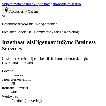
Skip to main content
Skip to navigation
Skip to search
Accessibility Options
SC
Beschikbaar voor nieuwe opdrachten
Freelance specialist
·
Commercie / sales / marketing
Inzetbaar als
Eigenaar inSync Business
Services
Customer Service bij een bedrijf in Lommel voor de regio
UK/Scotland/Ireland.
Locatie
Kinrooi
Jaren werkervaring
35
Indicatie uurtarief
€80
Werkwijze
Flexibel (in overleg)