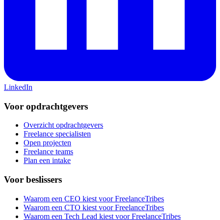
LinkedIn
Voor opdrachtgevers
Overzicht opdrachtgevers
Freelance specialisten
Open projecten
Freelance teams
Plan een intake
Voor beslissers
Waarom een CEO kiest voor FreelanceTribes
Waarom een CTO kiest voor FreelanceTribes
Waarom een Tech Lead kiest voor FreelanceTribes