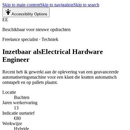
Skip to main content
Skip to navigation
Skip to search
Accessibility Options
EE
Beschikbaar voor nieuwe opdrachten
Freelance specialist
·
Techniek
Inzetbaar als
Electrical Hardware
Engineer
Recent heb ik gewerkt aan de oplevering van een geavanceerde
automatiseringsmachine voor een klant die kratten automatisch
ontstapelt en op pallets plaatst.
Locatie
Buchten
Jaren werkervaring
13
Indicatie uurtarief
€80
Werkwijze
Hybride