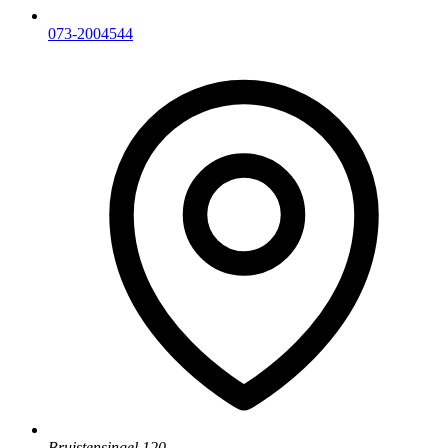
073-2004544
Bruistensingel 120