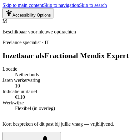
Skip to main content
Skip to navigation
Skip to search
Accessibility Options
M
Beschikbaar voor nieuwe opdrachten
Freelance specialist
·
IT
Inzetbaar als
Fractional Mendix Expert
Locatie
Netherlands
Jaren werkervaring
10
Indicatie uurtarief
€110
Werkwijze
Flexibel (in overleg)
Kort bespreken of dit past bij jullie vraag — vrijblijvend.