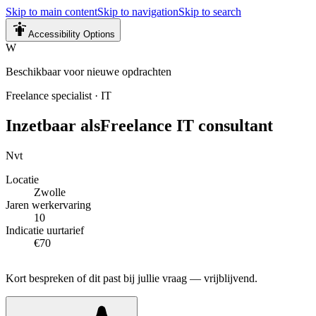
Skip to main content
Skip to navigation
Skip to search
Accessibility Options
W
Beschikbaar voor nieuwe opdrachten
Freelance specialist
·
IT
Inzetbaar als
Freelance IT consultant
Nvt
Locatie
Zwolle
Jaren werkervaring
10
Indicatie uurtarief
€70
Kort bespreken of dit past bij jullie vraag — vrijblijvend.