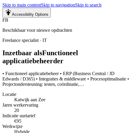
Skip to main content
Skip to navigation
Skip to search
Accessibility Options
FB
Beschikbaar voor nieuwe opdrachten
Freelance specialist
·
IT
Inzetbaar als
Functioneel
applicatiebeheerder
• Functioneel applicatiebeheer • ERP (Business Central / JD
Edwards / D365) • Integraties & middleware • Procesoptimalisatie •
Projectondersteuning: testen, coördinatie,…
Locatie
Katwijk aan Zee
Jaren werkervaring
20
Indicatie uurtarief
€95
Werkwijze
Hybride