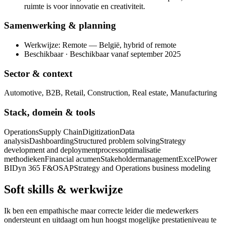
ruimte is voor innovatie en creativiteit.
Samenwerking & planning
Werkwijze: Remote — België, hybrid of remote
Beschikbaar · Beschikbaar vanaf september 2025
Sector & context
Automotive, B2B, Retail, Construction, Real estate, Manufacturing
Stack, domein & tools
Operations
Supply Chain
Digitization
Data
analysis
Dashboarding
Structured problem solving
Strategy
development and deployment
processoptimalisatie
methodieken
Financial acumen
Stakeholdermanagement
Excel
Power
BI
Dyn 365 F&O
SAP
Strategy and Operations business modeling
Soft skills & werkwijze
Ik ben een empathische maar correcte leider die medewerkers
ondersteunt en uitdaagt om hun hoogst mogelijke prestatieniveau te