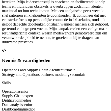
bereiken. Mijn leiderschapsstijl is coachend en faciliterend: ik help
teams en individuen obstakels te overbruggen zodat hun talenten
maximaal tot hun recht komen. Met een analytische geest weet ik
snel patronen en knelpunten te doorgronden. Ik combineer dat met
een sterke focus op persoonlijke connectie in 1:1-relaties, omdat ik
geloof dat echte doorbraken ontstaan wanneer mensen zich gehoord,
gesteund en begrepen voelen. Mijn aanpak creëert een veilige maar
resultaatgerichte context, waarin medewerkers gemotiveerd zijn om
verantwoordelijkheid te nemen, te groeien en bij te dragen aan
duurzame prestaties.
Kennis & vaardigheden
Operations and Supply Chain Architect
Primair
Strategy and Operations business modeling
Secundair
Skills
Operations
senior
Supply Chain
expert
Digitization
medior
Data analysis
senior
Dashboarding
medior