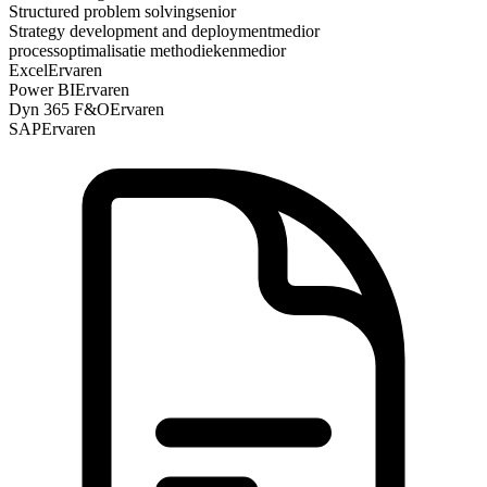
Structured problem solving
senior
Strategy development and deployment
medior
processoptimalisatie methodieken
medior
Excel
Ervaren
Power BI
Ervaren
Dyn 365 F&O
Ervaren
SAP
Ervaren