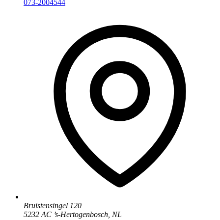
073-2004544
Bruistensingel 120
5232 AC
’
s-Hertogenbosch
,
NL