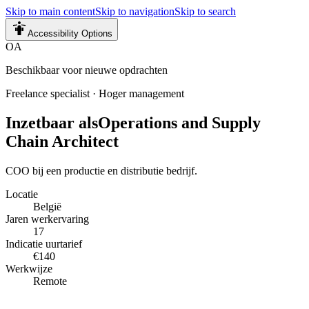
Skip to main content
Skip to navigation
Skip to search
Accessibility Options
OA
Beschikbaar voor nieuwe opdrachten
Freelance specialist
·
Hoger management
Inzetbaar als
Operations and Supply
Chain Architect
COO bij een productie en distributie bedrijf.
Locatie
België
Jaren werkervaring
17
Indicatie uurtarief
€140
Werkwijze
Remote