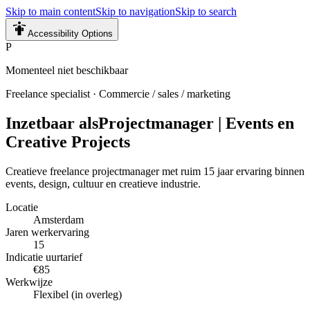
Skip to main content
Skip to navigation
Skip to search
Accessibility Options
P
Momenteel niet beschikbaar
Freelance specialist
·
Commercie / sales / marketing
Inzetbaar als
Projectmanager | Events en
Creative Projects
Creatieve freelance projectmanager met ruim 15 jaar ervaring binnen
events, design, cultuur en creatieve industrie.
Locatie
Amsterdam
Jaren werkervaring
15
Indicatie uurtarief
€85
Werkwijze
Flexibel (in overleg)