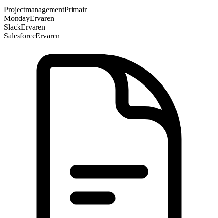
Projectmanagement
Primair
Monday
Ervaren
Slack
Ervaren
Salesforce
Ervaren