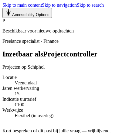
Skip to main content
Skip to navigation
Skip to search
Accessibility Options
P
Beschikbaar voor nieuwe opdrachten
Freelance specialist
·
Finance
Inzetbaar als
Projectcontroller
Projecten op Schiphol
Locatie
Veenendaal
Jaren werkervaring
15
Indicatie uurtarief
€100
Werkwijze
Flexibel (in overleg)
Kort bespreken of dit past bij jullie vraag — vrijblijvend.