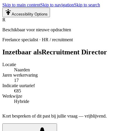
Skip to main content
Skip to navigation
Skip to search
Accessibility Options
R
Beschikbaar voor nieuwe opdrachten
Freelance specialist
·
HR / recruitment
Inzetbaar als
Recruitment Director
Locatie
Naarden
Jaren werkervaring
17
Indicatie uurtarief
€85
Werkwijze
Hybride
Kort bespreken of dit past bij jullie vraag — vrijblijvend.